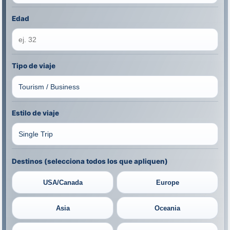
Edad
Tipo de viaje
Estilo de viaje
Destinos (selecciona todos los que apliquen)
USA/Canada
Europe
Asia
Oceania