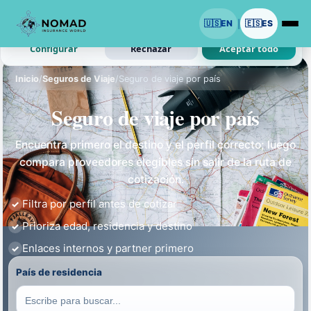
Usamos cookies con tu permiso.
🇺🇸
EN
🇪🇸
ES
|
Analitica y anuncios son opcionales. Las necesarias siguen activas.
Configurar
Rechazar
Aceptar todo
Inicio
/
Seguros de Viaje
/
Seguro de viaje por país
Seguro de viaje por país
Encuentra primero el destino y el perfil correcto; luego
compara proveedores elegibles sin salir de la ruta de
cotización.
Filtra por perfil antes de cotizar
Prioriza edad, residencia y destino
Enlaces internos y partner primero
País de residencia