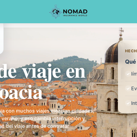
HECH
de viaje en
Qué 
lí
oacia
Ev
In
ia con muchos viajes mezclan ciudades,
en verano, y eso cambia interrupción y
es del viaje antes de contratar