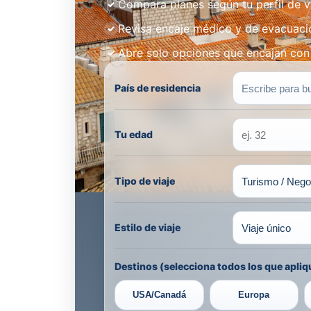
Compara planes según tu perfil de v
Revisa encaje médico y de evacuaci
Abre solo opciones que encajan con 
País de residencia
Tu edad
Tipo de viaje
Estilo de viaje
Destinos (selecciona todos los que apliq
USA/Canadá
Europa