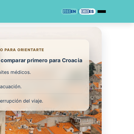
🇺🇸
EN
|
🇪🇸
ES
O PARA ORIENTARTE
comparar primero para Croacia
mites médicos.
acuación.
terrupción del viaje.