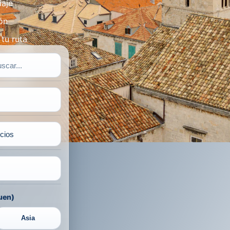
iaje
ón
tu ruta
uen)
Asia