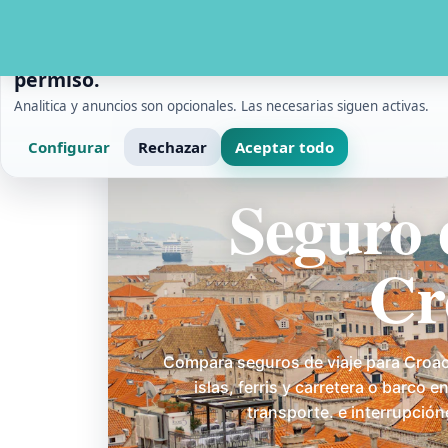
PRIVACIDAD Y MEDICION
Usamos cookies con tu
permiso.
Analitica y anuncios son opcionales. Las necesarias siguen activas.
Configurar
Rechazar
Aceptar todo
Inicio
/
Destinos
/
Seguro de viaje en Croacia
Seguro 
Cr
Compara seguros de viaje para Croac
islas, ferris y carretera o barco 
transporte. e interrupción