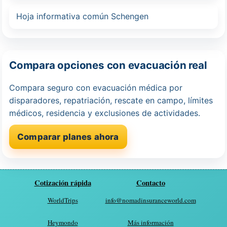
Hoja informativa común Schengen
Compara opciones con evacuación real
Compara seguro con evacuación médica por
disparadores, repatriación, rescate en campo, límites
médicos, residencia y exclusiones de actividades.
Comparar planes ahora
Cotización rápida
Contacto
WorldTrips
info@nomadinsuranceworld.com
Heymondo
Más información