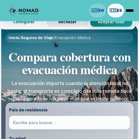
Usamos cookies con tu permiso.
🇺🇸
EN
🇪🇸
ES
|
Analitica y anuncios son opcionales. Las necesarias siguen activas.
Configurar
Rechazar
Aceptar todo
Inicio
/
Seguros de Viaje
/
Evacuación Médica
Compara cobertura con
evacuación médica
La evacuación importa cuando la atención local no
basta, el transporte es complejo o la ruta remota hace
que la coordinación pese más que el límite médico.
País de residencia
Tu edad