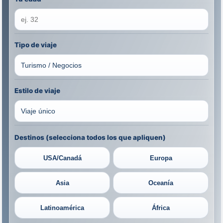
Tipo de viaje
Estilo de viaje
Destinos (selecciona todos los que apliquen)
USA/Canadá
Europa
Asia
Oceanía
Latinoamérica
África