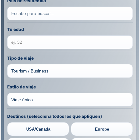
País de residencia
Tu edad
Tipo de viaje
Estilo de viaje
Destinos (selecciona todos los que apliquen)
USA/Canada
Europe