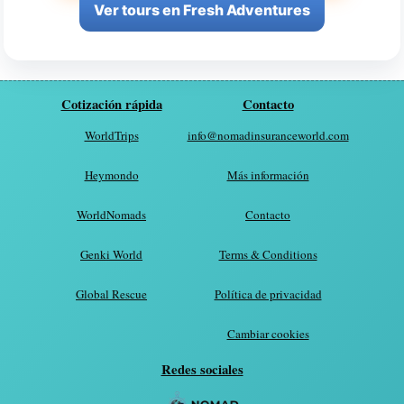
Ver tours en Fresh Adventures
Cotización rápida
Contacto
WorldTrips
info@nomadinsuranceworld.com
Heymondo
Más información
WorldNomads
Contacto
Genki World
Terms & Conditions
Global Rescue
Política de privacidad
Cambiar cookies
Redes sociales