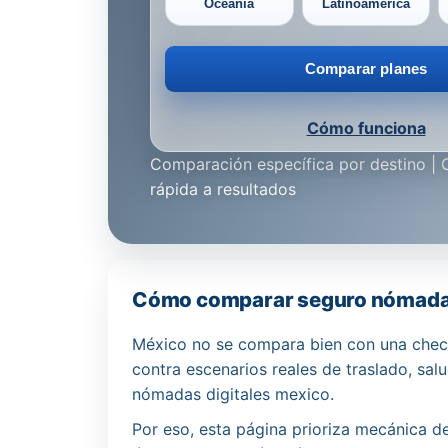
Oceanía
Latinoamérica
Comparar planes
Cómo funciona
Comparación específica por destino | 
rápida a resultados
Cómo comparar seguro nómada
México no se compara bien con una check
contra escenarios reales de traslado, sal
nómadas digitales mexico.
Por eso, esta página prioriza mecánica d