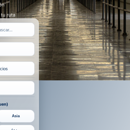
ón
tu ruta
uen)
Asia