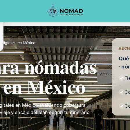
digitales en México
HECH
ara nómadas
Qué 
· nó
s en México
Fl
Co
itales en México evaluando cobertura
Co
iaje y encaje del plan según tu itinerario
iaje