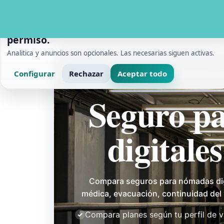
PRIVACIDAD Y MEDICION
Usamos cookies con tu
permiso.
Analitica y anuncios son opcionales. Las necesarias siguen activas.
Configurar
Rechazar
Aceptar todo
Inicio
/
Nomadas digitales
/
Seguro para nómadas 
Seguro p
digitale
Compara seguros para nómadas dig
médica, evacuación, continuidad del v
Compara planes según tu perfil de v