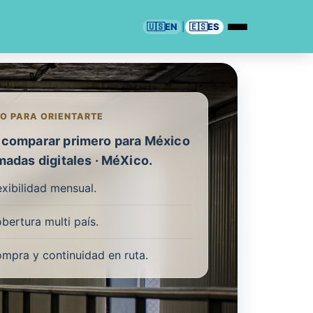
🇺🇸
EN
|
🇪🇸
ES
O PARA ORIENTARTE
comparar primero para México
madas digitales · MéXico.
exibilidad mensual.
bertura multi país.
mpra y continuidad en ruta.