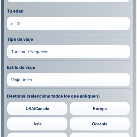
Tu edad
Tipo de viaje
Estilo de viaje
Destinos (selecciona todos los que apliquen)
USA/Canadá
Europa
Asia
Oceanía