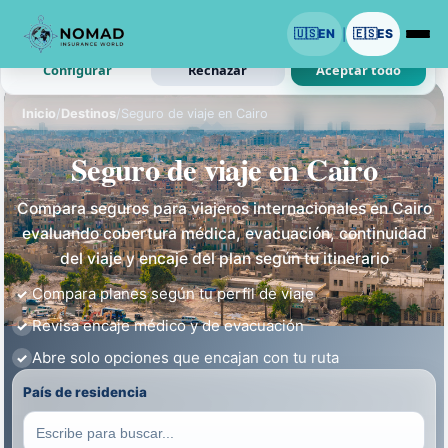
Usamos cookies con tu permiso.
🇺🇸
EN
🇪🇸
ES
|
Analitica y anuncios son opcionales. Las necesarias siguen activas.
Configurar
Rechazar
Aceptar todo
Inicio
/
Destinos
/
Seguro de viaje en Cairo
Seguro de viaje en Cairo
Compara seguros para viajeros internacionales en Cairo
evaluando cobertura médica, evacuación, continuidad
del viaje y encaje del plan según tu itinerario
Compara planes según tu perfil de viaje
Revisa encaje médico y de evacuación
Abre solo opciones que encajan con tu ruta
País de residencia